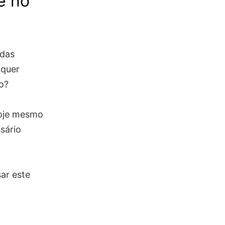
e no
 das
 quer
o?
hoje mesmo
sário
ar este