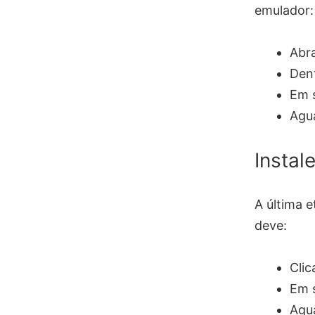
emulador:
Abr
Dent
Em s
Agua
Instal
A última 
deve:
Clic
Em s
Agua