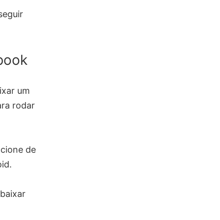
seguir
book
ixar um
ara rodar
ncione de
id.
baixar