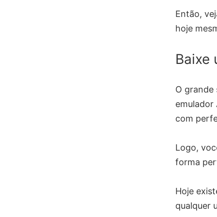
Então, ve
hoje mesm
Baixe
O grande 
emulador 
com perfe
Logo, voc
forma per
Hoje exis
qualquer u