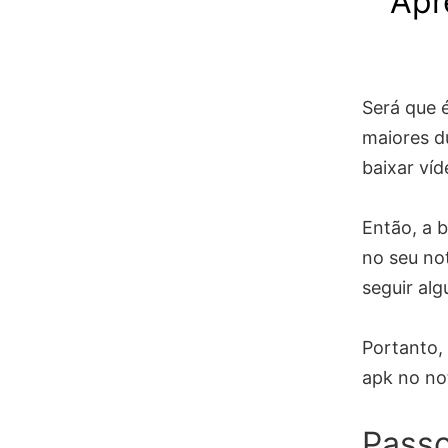
Apr
Será que 
maiores d
baixar ví
Então, a 
no seu not
seguir al
Portanto,
apk no n
Passo