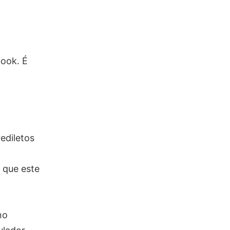
book. É
ediletos
s que este
no