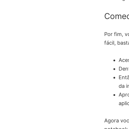
Comec
Por fim, 
fácil, bas
Ace
Dent
Entã
da i
Apro
apli
Agora voc