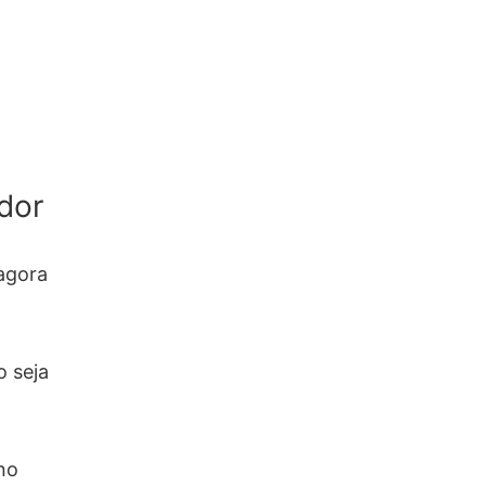
dor
agora
o seja
no