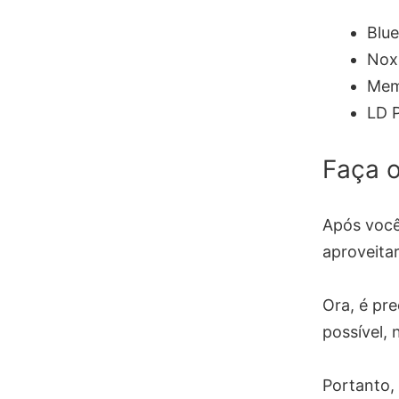
Blue
Nox
Mem
LD P
Faça 
Após você
aproveitar
Ora, é pre
possível,
Portanto,