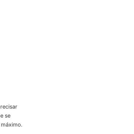
recisar
e se
o máximo.