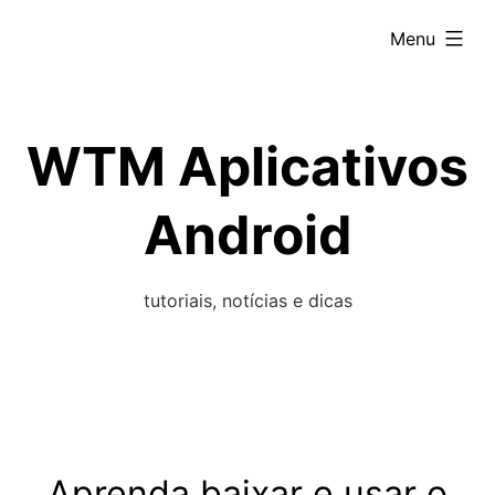
Skip
expanded
Menu
to
content
WTM Aplicativos
Android
tutoriais, notícias e dicas
Aprenda baixar e usar o