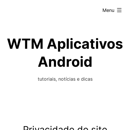
Skip
expanded
Menu
to
content
WTM Aplicativos
Android
tutoriais, notícias e dicas
Privacidade do site