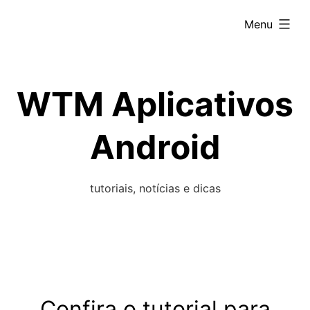
Skip
expanded
Menu
to
content
WTM Aplicativos
Android
tutoriais, notícias e dicas
Confira o tutorial para